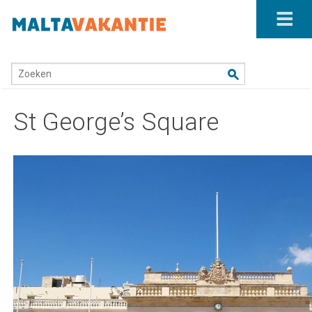
Home
/
Valletta
/
St George’s Square
Zoeken
St George’s Square